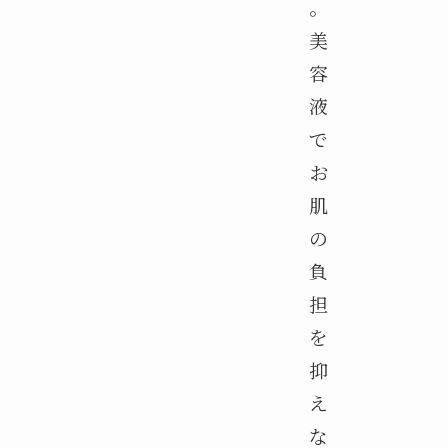
。
美
容
液
で
お
肌
の
負
担
を
抑
え
な