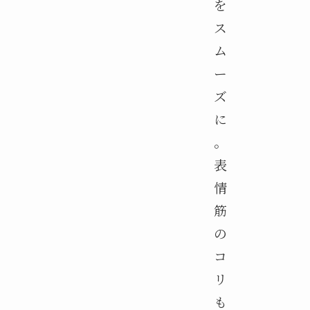
を
ス
ム
ー
ズ
に
。
表
情
筋
の
コ
リ
も