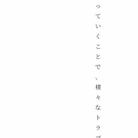
っ
て
い
く
こ
と
で
、
様
々
な
ト
ラ
ブ