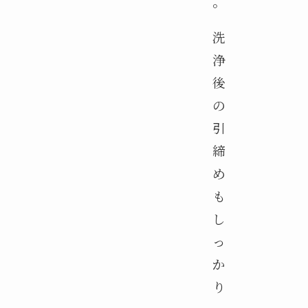
。
洗
浄
後
の
引
締
め
も
し
っ
か
り