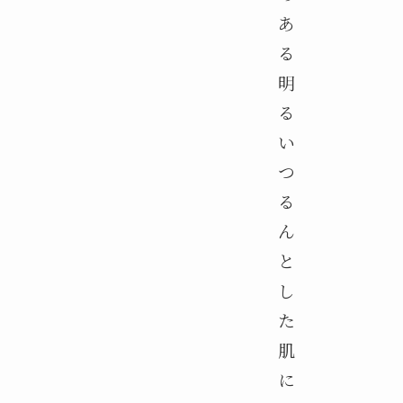
あ
る
明
る
い
つ
る
ん
と
し
た
肌
に