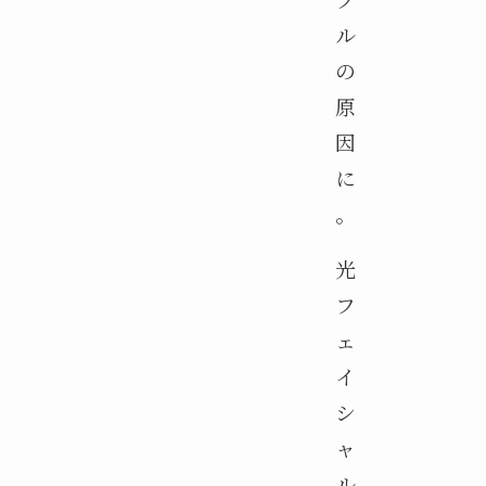
ル
の
原
因
に
。
光
フ
ェ
イ
シ
ャ
ル