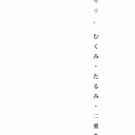
キ
リ
。
む
く
み
・
た
る
み
・
二
重