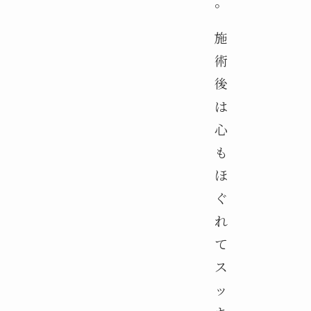
。
施
術
後
は
心
も
ほ
ぐ
れ
て
ス
ッ