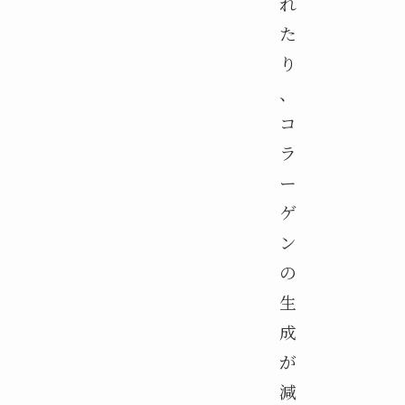
れ
た
り
、
コ
ラ
ー
ゲ
ン
の
生
成
が
減