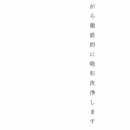
が
ら
徹
底
的
に
吸
引
洗
浄
し
ま
す