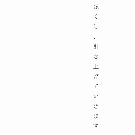
ほ
ぐ
し
、
引
き
上
げ
て
い
き
ま
す