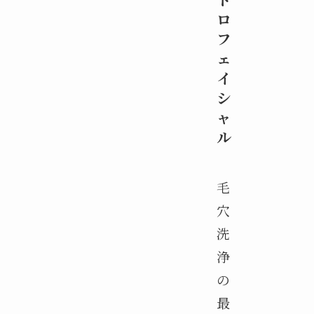
ロ
フ
ェ
イ
シ
ャ
ル
毛
穴
洗
浄
の
最