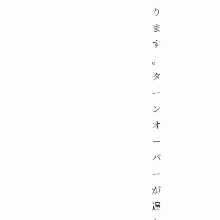
り
ま
す
。
タ
ー
ン
オ
ー
バ
ー
が
遅