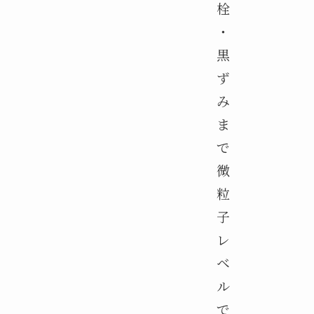
栓
・
黒
ず
み
ま
で
微
粒
子
レ
ベ
ル
で