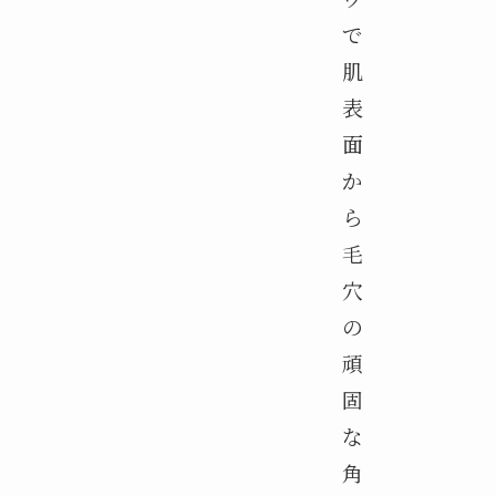
で
肌
表
面
か
ら
毛
穴
の
頑
固
な
角