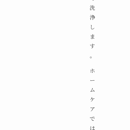
洗
浄
し
ま
す
。
ホ
ー
ム
ケ
ア
で
は