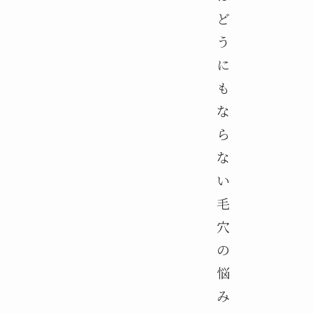
ど
う
に
も
な
ら
な
い
毛
穴
の
悩
み