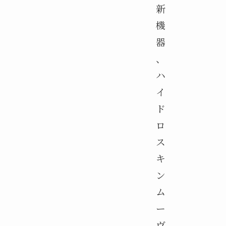
新
機
器
、
ハ
イ
ド
ロ
ス
キ
ン
ム
ー
ヴ