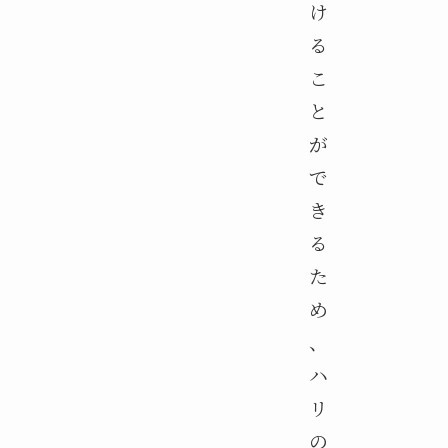
け
る
こ
と
が
で
き
る
た
め
、
ハ
リ
の