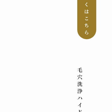
く
は
こ
ち
ら
毛
穴
洗
浄
ハ
イ
ド