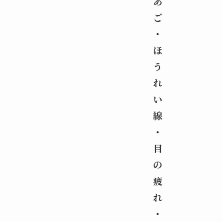
あ
ご
・
ほ
う
れ
い
線
・
目
の
疲
れ
・