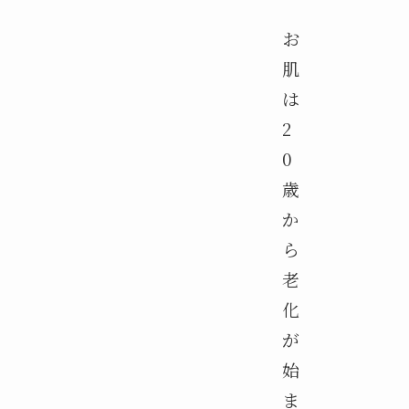
お
肌
は
2
0
歳
か
ら
老
化
が
始
ま