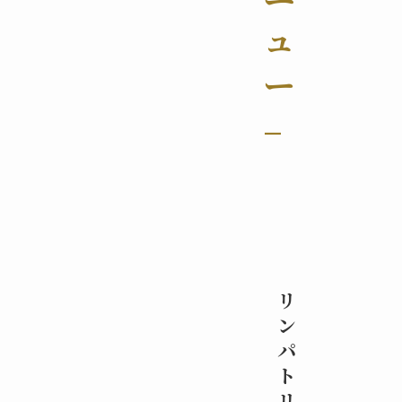
ュ
ー
–
リ
ン
パ
ト
リ