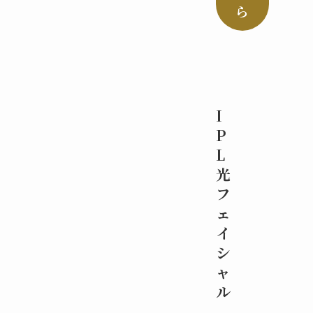
ら
I
P
L
光
フ
ェ
イ
シ
ャ
ル