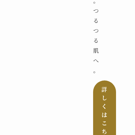
。
つ
る
つ
る
肌
へ
。
詳
し
く
は
こ
ち