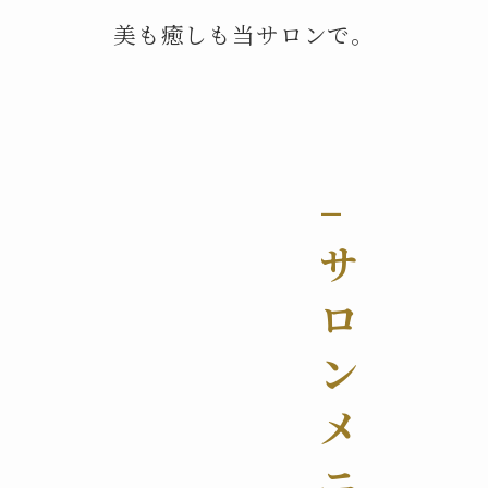
美も癒しも当サロンで。
–
サ
ロ
ン
メ
ニ