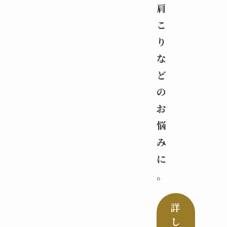
肩
こ
り
な
ど
の
お
悩
み
に
。
詳
し