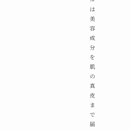
は
美
容
成
分
を
肌
の
真
皮
ま
で
届