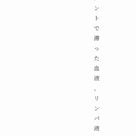
ン
ト
で
滞
っ
た
血
液
、
リ
ン
パ
液