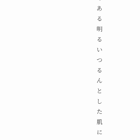
あ
る
明
る
い
つ
る
ん
と
し
た
肌
に