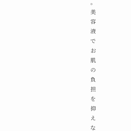
。
美
容
液
で
お
肌
の
負
担
を
抑
え
な