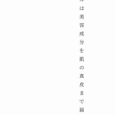
は
美
容
成
分
を
肌
の
真
皮
ま
で
届