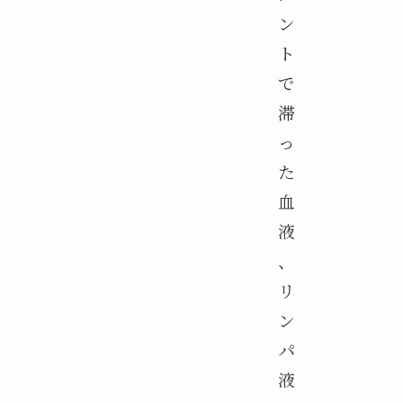
ン
ト
で
滞
っ
た
血
液
、
リ
ン
パ
液