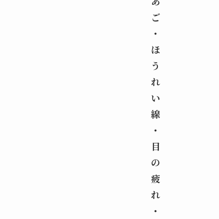
あ
ご
・
ほ
う
れ
い
線
・
目
の
疲
れ
・