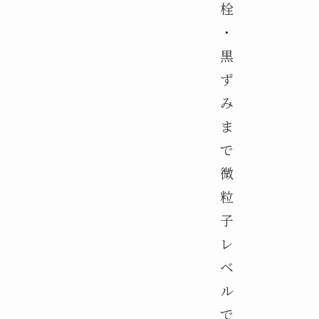
栓
・
黒
ず
み
ま
で
微
粒
子
レ
ベ
ル
で