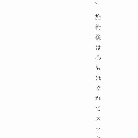
。
施
術
後
は
心
も
ほ
ぐ
れ
て
ス
ッ