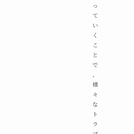
っ
て
い
く
こ
と
で
、
様
々
な
ト
ラ
ブ