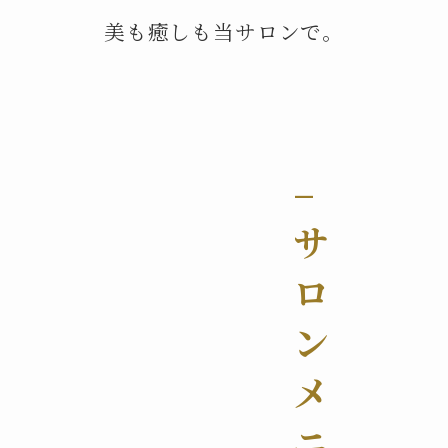
美も癒しも当サロンで。
–
サ
ロ
ン
メ
ニ