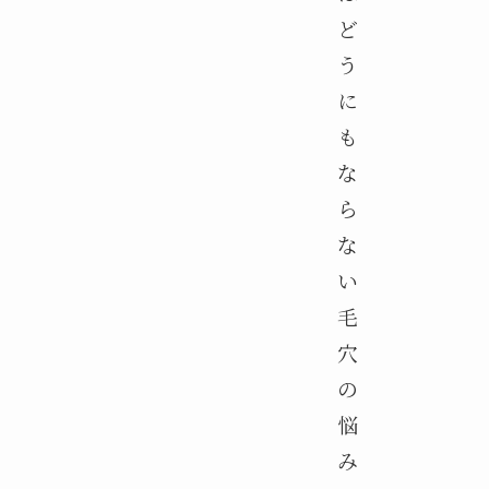
ど
う
に
も
な
ら
な
い
毛
穴
の
悩
み