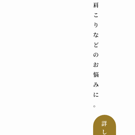
肩
こ
り
な
ど
の
お
悩
み
に
。
詳
し