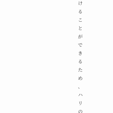
け
る
こ
と
が
で
き
る
た
め
、
ハ
リ
の