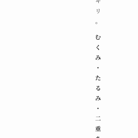
キ
リ
。
む
く
み
・
た
る
み
・
二
重