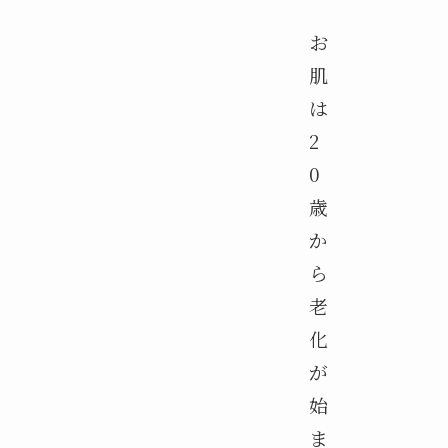
お
肌
は
2
0
歳
か
ら
老
化
が
始
ま