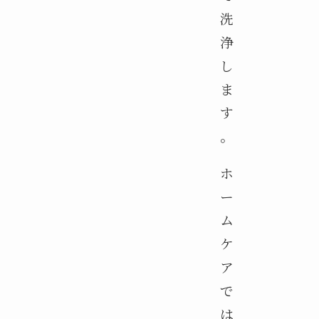
洗
浄
し
ま
す
。
ホ
ー
ム
ケ
ア
で
は