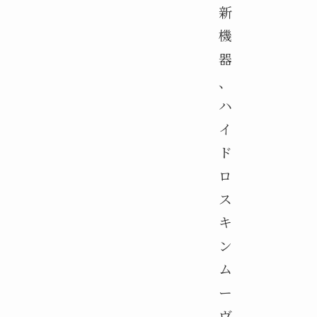
新
機
器
、
ハ
イ
ド
ロ
ス
キ
ン
ム
ー
ヴ