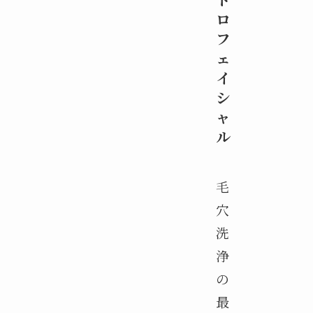
ロ
フ
ェ
イ
シ
ャ
ル
毛
穴
洗
浄
の
最