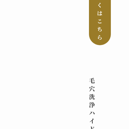
く
は
こ
ち
ら
毛
穴
洗
浄
ハ
イ
ド