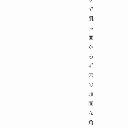
で
肌
表
面
か
ら
毛
穴
の
頑
固
な
角