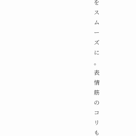
を
ス
ム
ー
ズ
に
。
表
情
筋
の
コ
リ
も