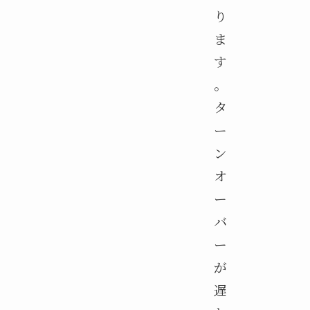
り
ま
す
。
タ
ー
ン
オ
ー
バ
ー
が
遅