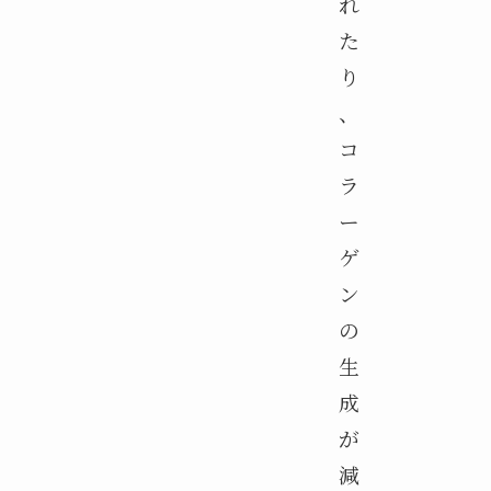
れ
た
り
、
コ
ラ
ー
ゲ
ン
の
生
成
が
減