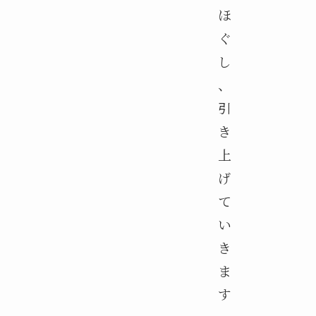
ほ
ぐ
し
、
引
き
上
げ
て
い
き
ま
す