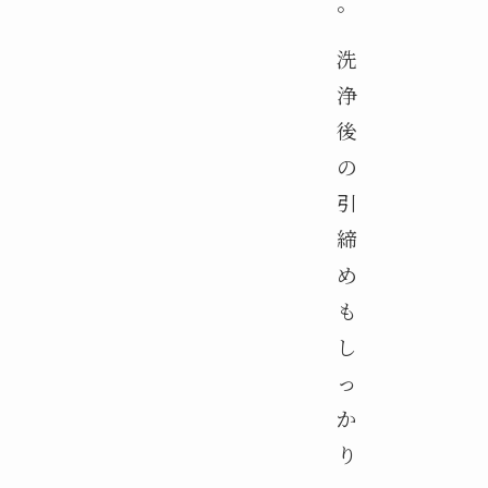
。
洗
浄
後
の
引
締
め
も
し
っ
か
り