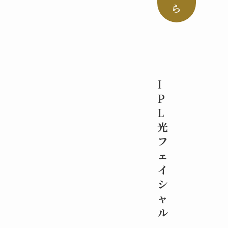
ら
I
P
L
光
フ
ェ
イ
シ
ャ
ル