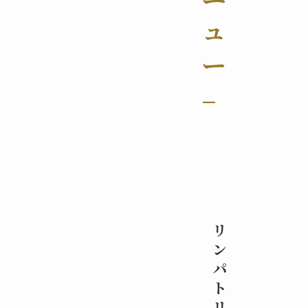
ュ
ー
–
リ
ン
パ
ト
リ