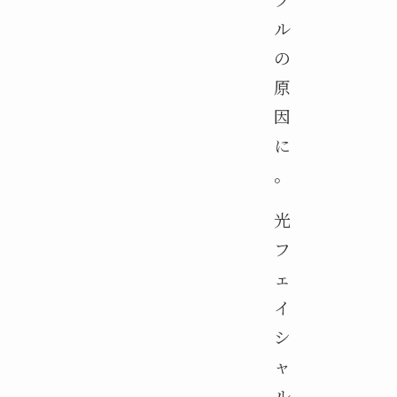
ル
の
原
因
に
。
光
フ
ェ
イ
シ
ャ
ル