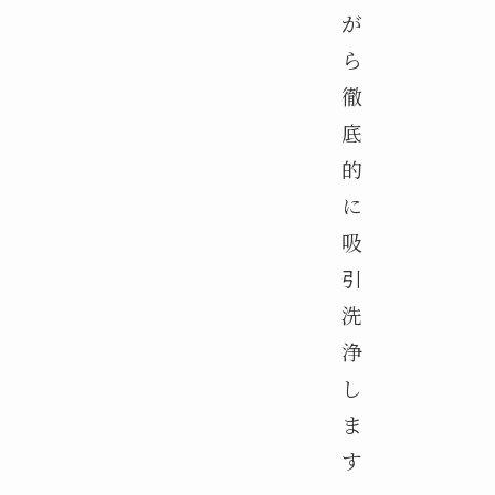
が
ら
徹
底
的
に
吸
引
洗
浄
し
ま
す