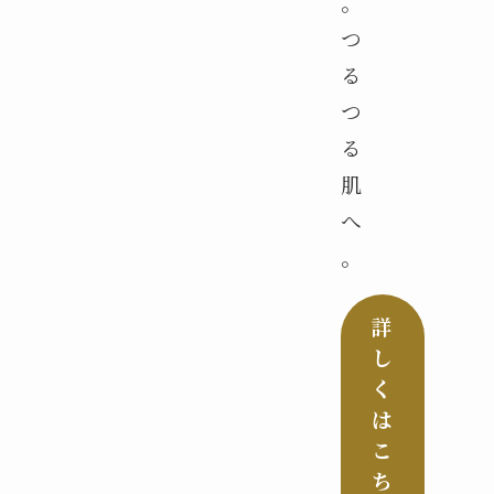
。
つ
る
つ
る
肌
へ
。
詳
し
く
は
こ
ち