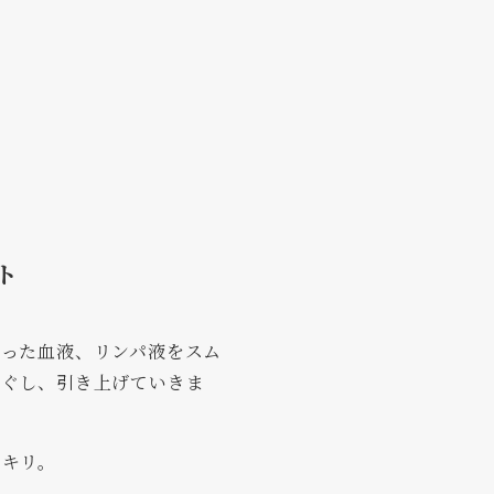
ト
滞った血液、リンパ液をスム
ほぐし、引き上げていきま
ッキリ。