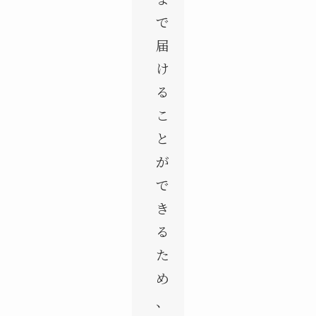
で
届
け
る
こ
と
が
で
き
る
た
め
、