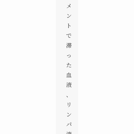
メ
ン
ト
で
滞
っ
た
血
液
、
リ
ン
パ
液