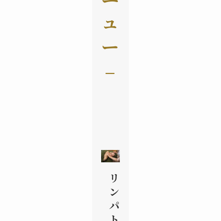
ュ
ー
–
リ
ン
パ
ト