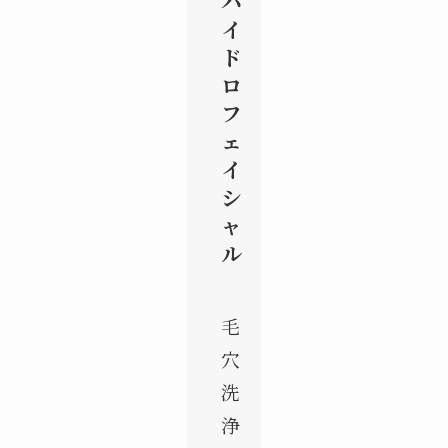
ハ
イ
ド
ロ
フ
ェ
イ
シ
ャ
ル
毛
穴
洗
浄