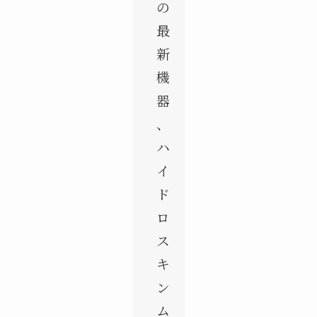
の
最
新
機
器
、
ハ
イ
ド
ロ
ス
キ
ン
ム