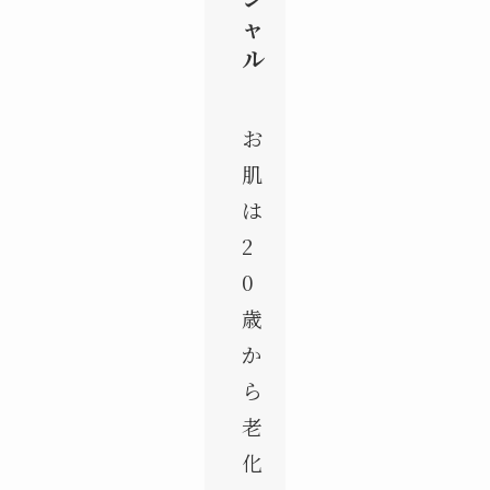
ャ
ル
お
肌
は
2
0
歳
か
ら
老
化