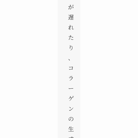
が
遅
れ
た
り
、
コ
ラ
ー
ゲ
ン
の
生