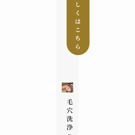
し
く
は
こ
ち
ら
毛
穴
洗
浄