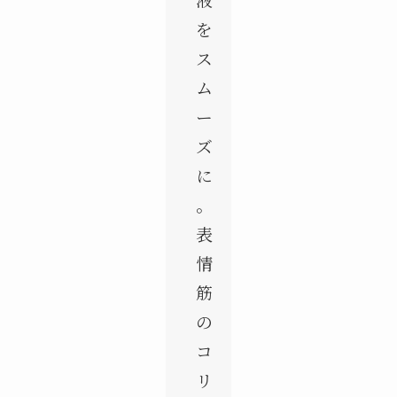
を
ス
ム
ー
ズ
に
。
表
情
筋
の
コ
リ