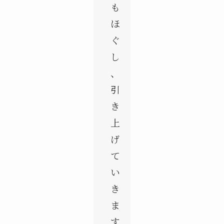
も
ほ
ぐ
し
、
引
き
上
げ
て
い
き
ま
す