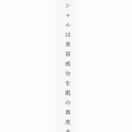
シ
ャ
ル
は
美
容
成
分
を
肌
の
真
皮
ま