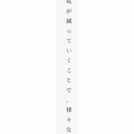
成
が
減
っ
て
い
く
こ
と
で
、
様
々
な