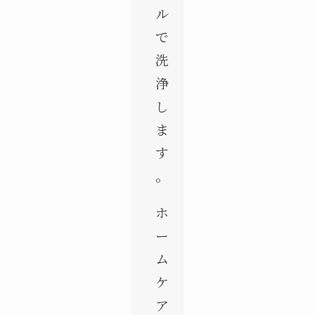
ル
で
洗
浄
し
ま
す
。
ホ
ー
ム
ケ
ア