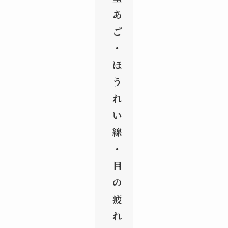
あ
ご
・
ほ
う
れ
い
線
・
目
の
疲
れ