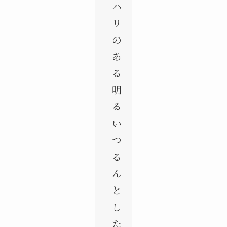
ハ
リ
の
あ
る
明
る
い
つ
る
ん
と
し
た