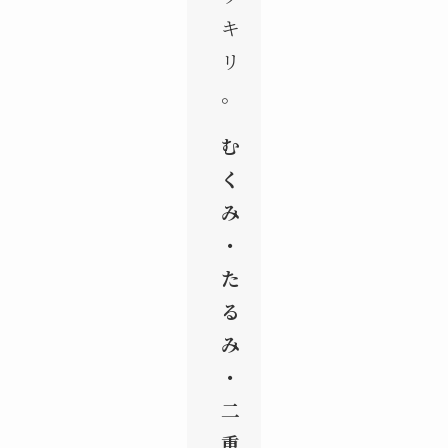
キ
リ
。
む
く
み
・
た
る
み
・
二
重