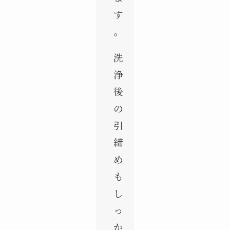
す
。
洗
浄
後
の
引
締
め
も
し
っ
か