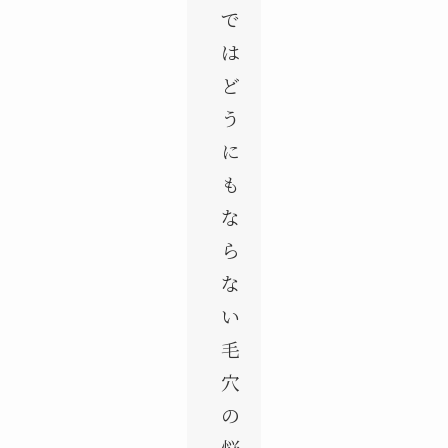
で
は
ど
う
に
も
な
ら
な
い
毛
穴
の
悩