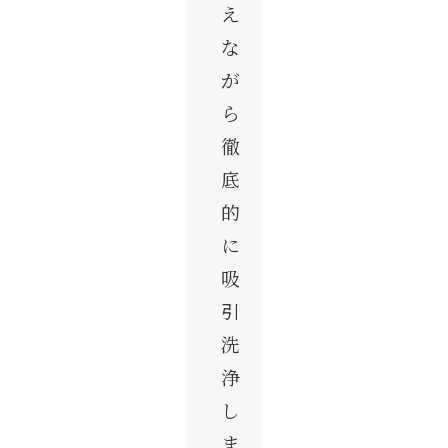
え
な
が
ら
徹
底
的
に
吸
引
洗
浄
し
ま