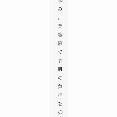
み
。
美
容
液
で
お
肌
の
負
担
を
抑