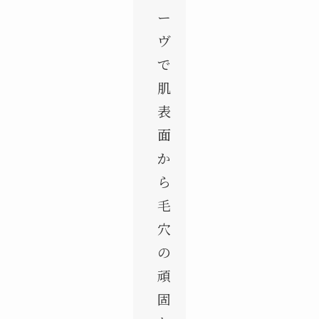
ー
ヴ
で
肌
表
面
か
ら
毛
穴
の
頑
固