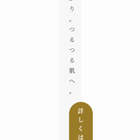
り
。
つ
る
つ
る
肌
へ
。
詳
し
く
は