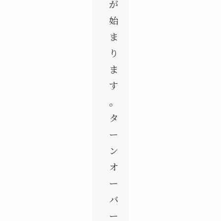
が
始
ま
り
ま
す
。
タ
ー
ン
オ
ー
バ
ー