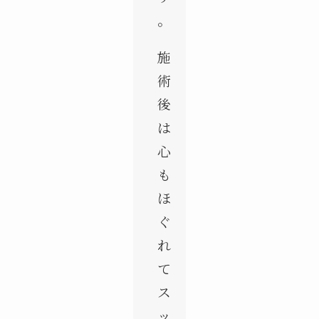
。
施
術
後
は
心
も
ほ
ぐ
れ
て
ス
ッ