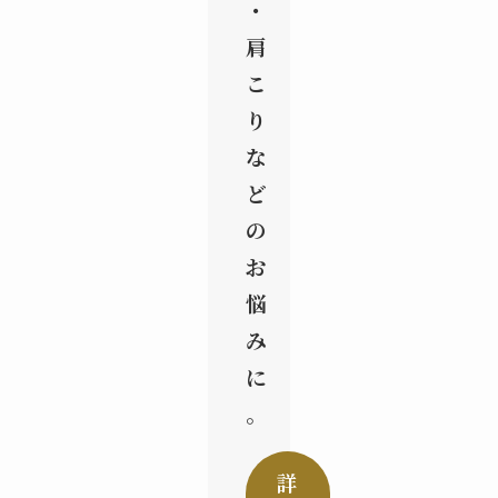
・
肩
こ
り
な
ど
の
お
悩
み
に
。
詳