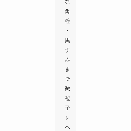
な
角
栓
・
黒
ず
み
ま
で
微
粒
子
レ
ベ