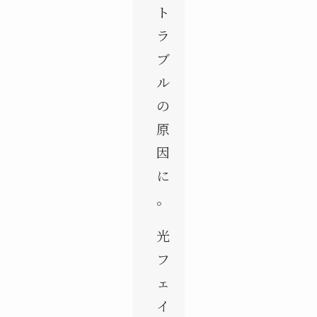
ト
ラ
ブ
ル
の
原
因
に
。
光
フ
ェ
イ