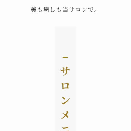
美も癒しも当サロンで。
–
サ
ロ
ン
メ
ニ