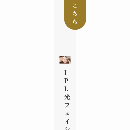
こ
ち
ら
I
P
L
光
フ
ェ
イ
シ