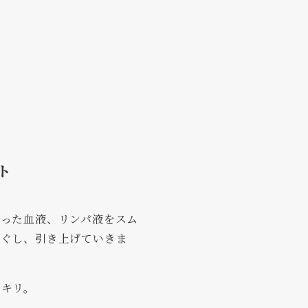
ト
滞った血液、リンパ液をスム
ほぐし、引き上げていきま
ッキリ。