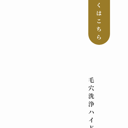
く
は
こ
ち
ら
毛
穴
洗
浄
ハ
イ
ド