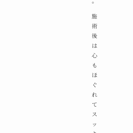
。
施
術
後
は
心
も
ほ
ぐ
れ
て
ス
ッ