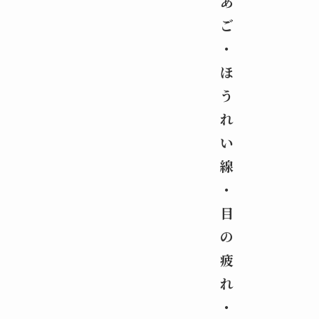
あ
ご
・
ほ
う
れ
い
線
・
目
の
疲
れ
・