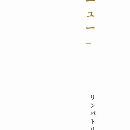
ュ
ー
–
リ
ン
パ
ト
リ