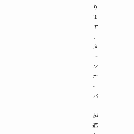
り
ま
す
。
タ
ー
ン
オ
ー
バ
ー
が
遅