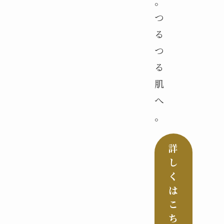
。
つ
る
つ
る
肌
へ
。
詳
し
く
は
こ
ち