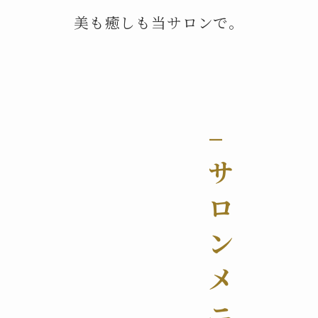
美も癒しも当サロンで。
–
サ
ロ
ン
メ
ニ