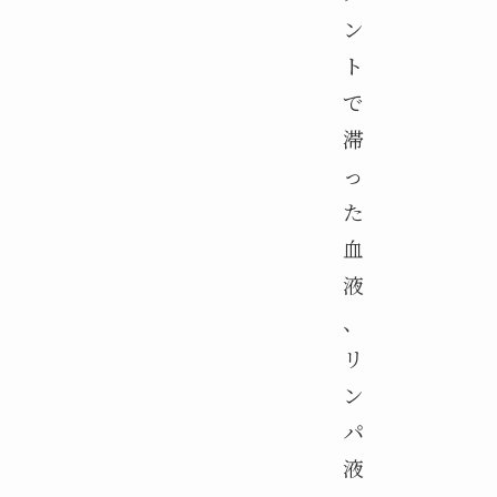
ン
ト
で
滞
っ
た
血
液
、
リ
ン
パ
液