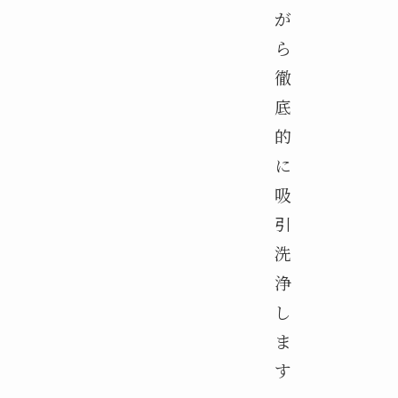
が
ら
徹
底
的
に
吸
引
洗
浄
し
ま
す