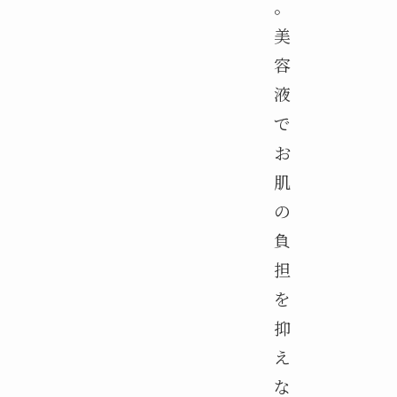
。
美
容
液
で
お
肌
の
負
担
を
抑
え
な