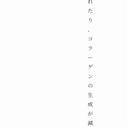
れ
た
り
、
コ
ラ
ー
ゲ
ン
の
生
成
が
減