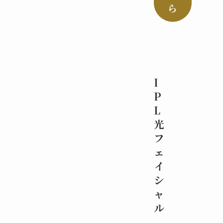
ら
I
P
L
光
フ
ェ
イ
シ
ャ
ル