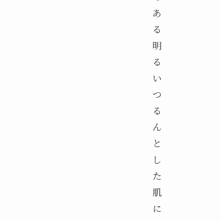
あ
る
明
る
い
つ
る
ん
と
し
た
肌
に