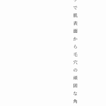
で
肌
表
面
か
ら
毛
穴
の
頑
固
な
角