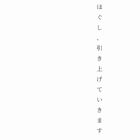
ほ
ぐ
し
、
引
き
上
げ
て
い
き
ま
す