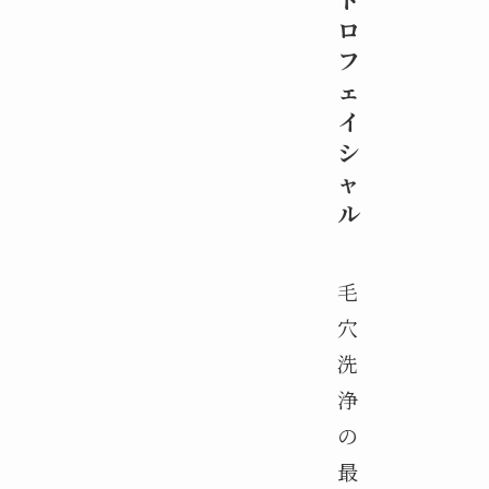
ロ
フ
ェ
イ
シ
ャ
ル
毛
穴
洗
浄
の
最