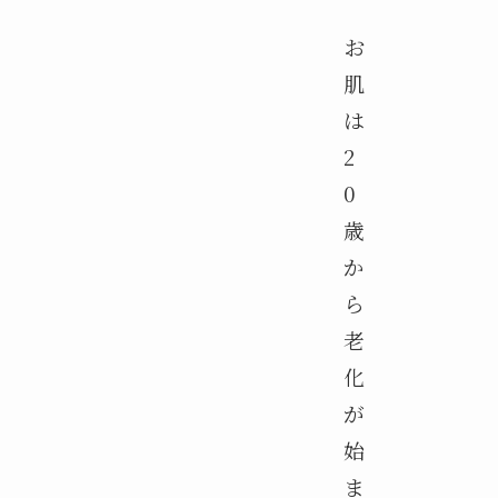
お
肌
は
2
0
歳
か
ら
老
化
が
始
ま