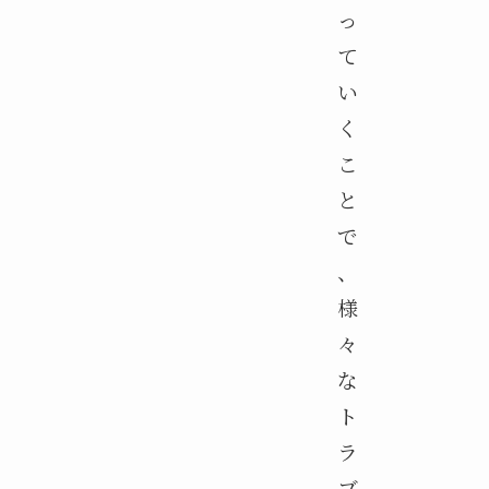
っ
て
い
く
こ
と
で
、
様
々
な
ト
ラ
ブ