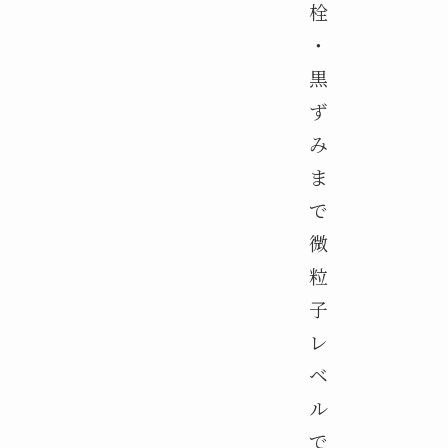
栓
・
黒
ず
み
ま
で
微
粒
子
レ
ベ
ル
で