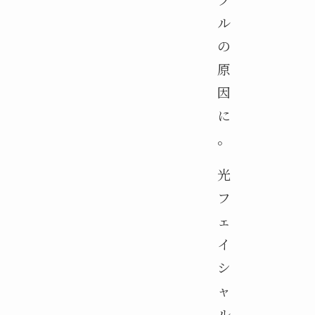
ル
の
原
因
に
。
光
フ
ェ
イ
シ
ャ
ル