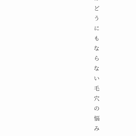
ど
う
に
も
な
ら
な
い
毛
穴
の
悩
み