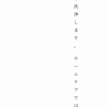
洗
浄
し
ま
す
。
ホ
ー
ム
ケ
ア
で
は