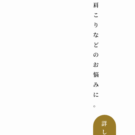
肩
こ
り
な
ど
の
お
悩
み
に
。
詳
し