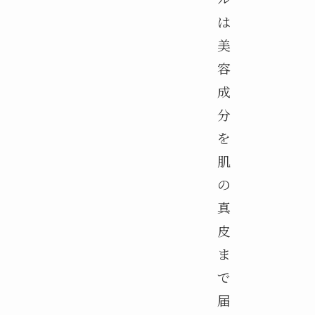
は
美
容
成
分
を
肌
の
真
皮
ま
で
届