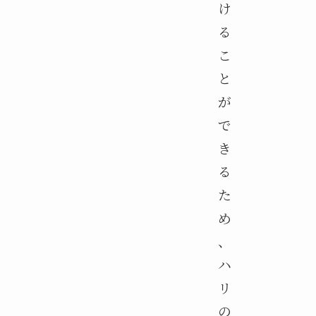
け
る
こ
と
が
で
き
る
た
め
、
ハ
リ
の