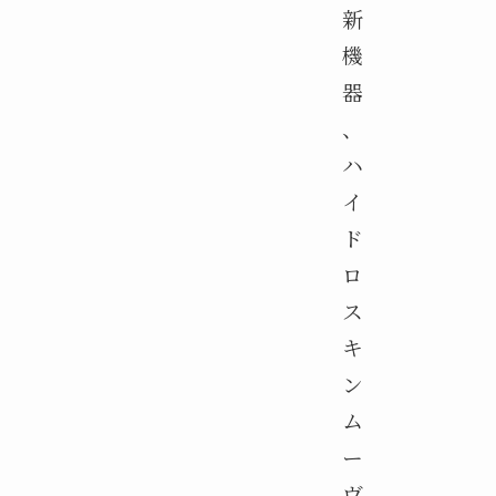
新
機
器
、
ハ
イ
ド
ロ
ス
キ
ン
ム
ー
ヴ