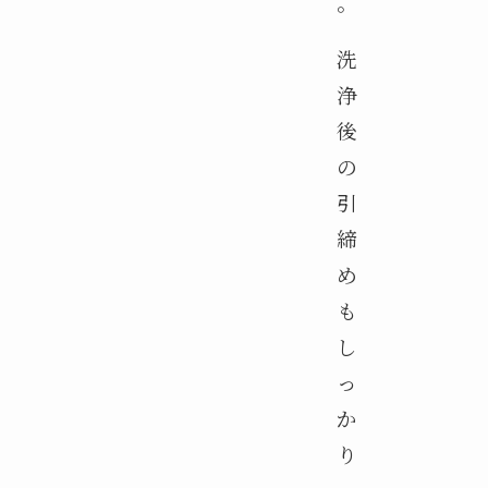
。
洗
浄
後
の
引
締
め
も
し
っ
か
り