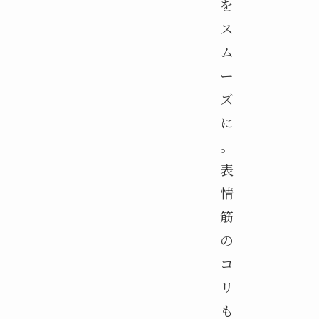
を
ス
ム
ー
ズ
に
。
表
情
筋
の
コ
リ
も