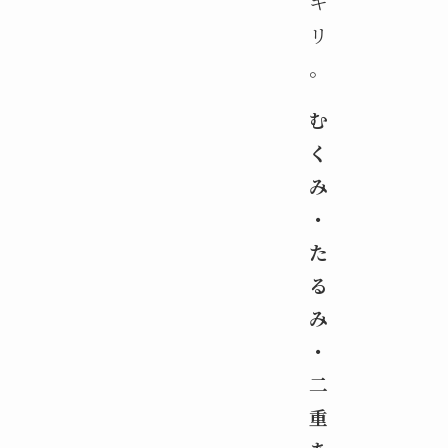
キ
リ
。
む
く
み
・
た
る
み
・
二
重