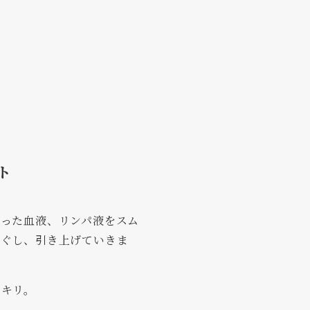
ト
滞った血液、リンパ液をスム
ほぐし、引き上げていきま
ッキリ。