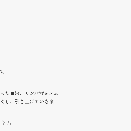
ト
滞った血液、リンパ液をスム
ほぐし、引き上げていきま
ッキリ。