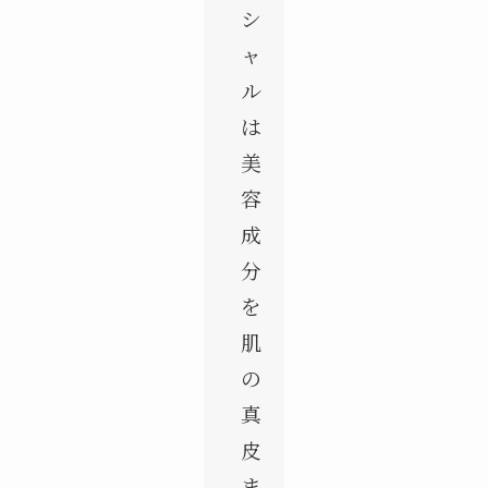
シ
ャ
ル
は
美
容
成
分
を
肌
の
真
皮
ま