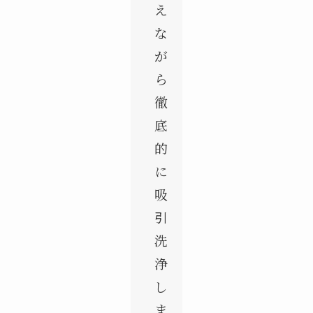
え
な
が
ら
徹
底
的
に
吸
引
洗
浄
し
ま