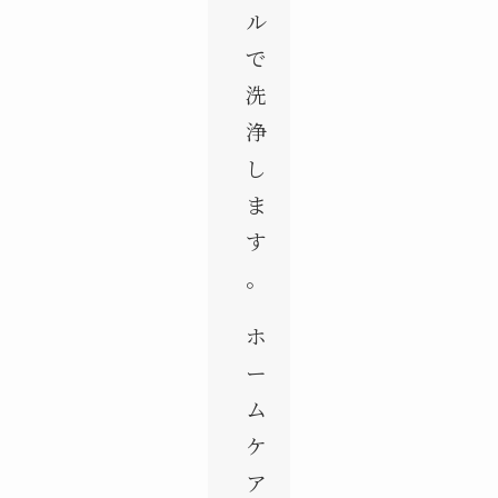
ル
で
洗
浄
し
ま
す
。
ホ
ー
ム
ケ
ア