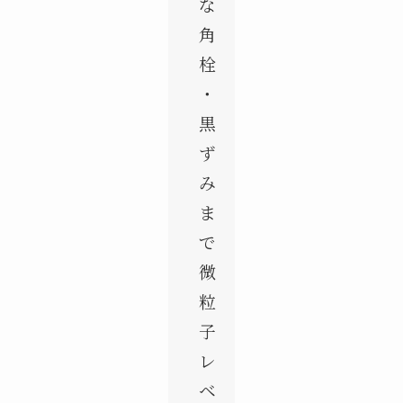
な
角
栓
・
黒
ず
み
ま
で
微
粒
子
レ
ベ