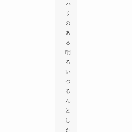
ハ
リ
の
あ
る
明
る
い
つ
る
ん
と
し
た