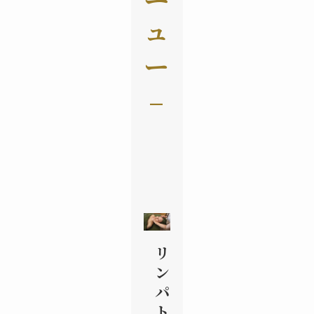
ュ
ー
–
リ
ン
パ
ト