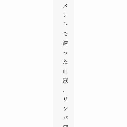
メ
ン
ト
で
滞
っ
た
血
液
、
リ
ン
パ
液