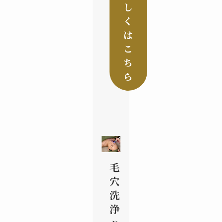
し
く
は
こ
ち
ら
毛
穴
洗
浄