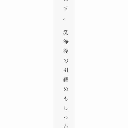
す
。
洗
浄
後
の
引
締
め
も
し
っ
か