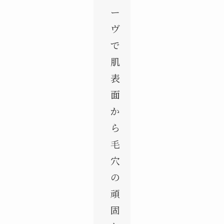
ー
ヴ
で
肌
表
面
か
ら
毛
穴
の
頑
固