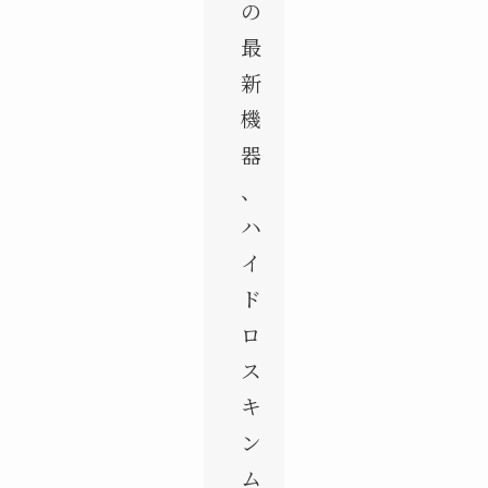
の
最
新
機
器
、
ハ
イ
ド
ロ
ス
キ
ン
ム