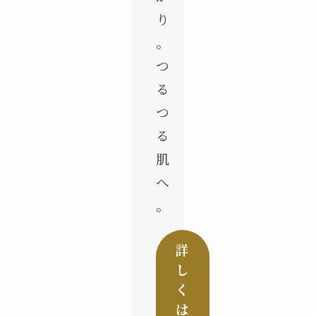
り
。
つ
る
つ
る
肌
へ
。
詳
し
く
は