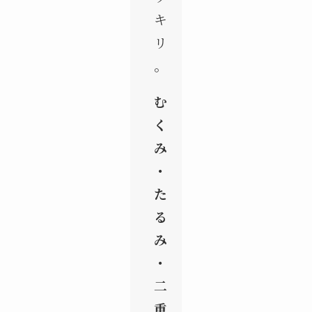
キ
リ
。
む
く
み
・
た
る
み
・
二
重