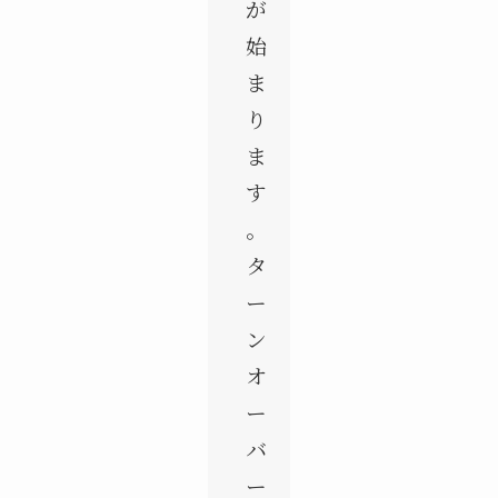
が
始
ま
り
ま
す
。
タ
ー
ン
オ
ー
バ
ー