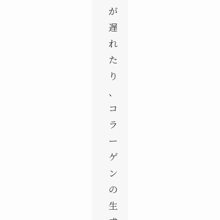
が
遅
れ
た
り
、
コ
ラ
ー
ゲ
ン
の
生