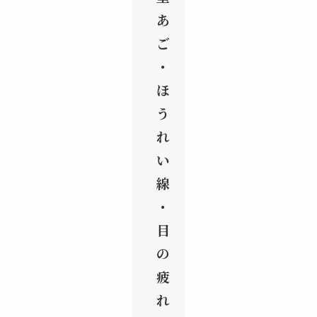
あ
ご
・
ほ
う
れ
い
線
・
目
の
疲
れ