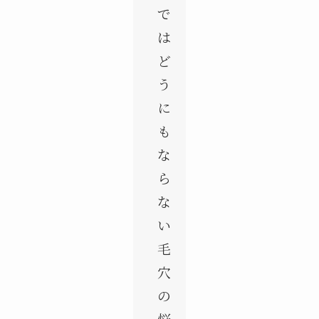
で
は
ど
う
に
も
な
ら
な
い
毛
穴
の
悩