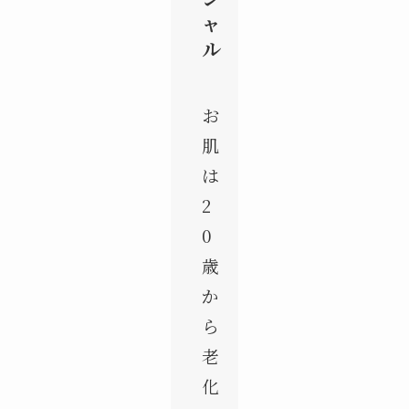
ャ
ル
お
肌
は
2
0
歳
か
ら
老
化