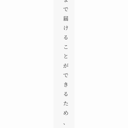
で
届
け
る
こ
と
が
で
き
る
た
め
、