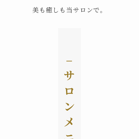
美も癒しも当サロンで。
–
サ
ロ
ン
メ
ニ