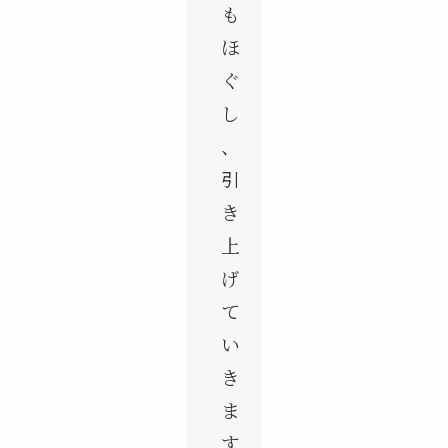
も
ほ
ぐ
し
、
引
き
上
げ
て
い
き
ま
す