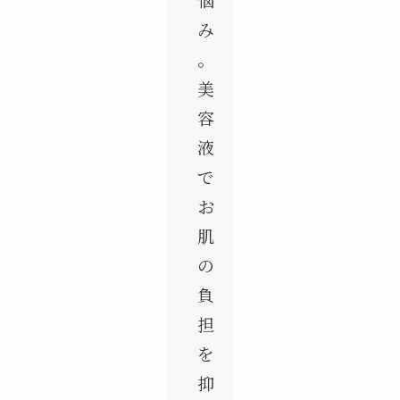
み
。
美
容
液
で
お
肌
の
負
担
を
抑