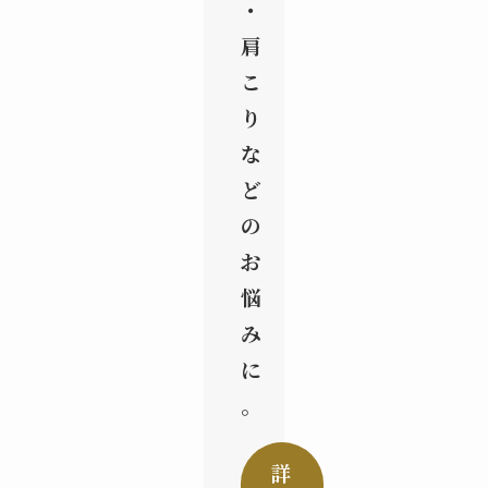
・
肩
こ
り
な
ど
の
お
悩
み
に
。
詳