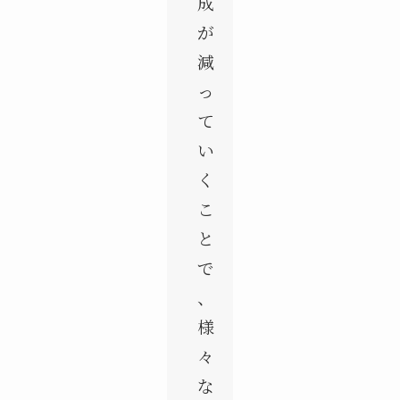
成
が
減
っ
て
い
く
こ
と
で
、
様
々
な