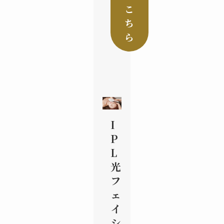
こ
ち
ら
I
P
L
光
フ
ェ
イ
シ