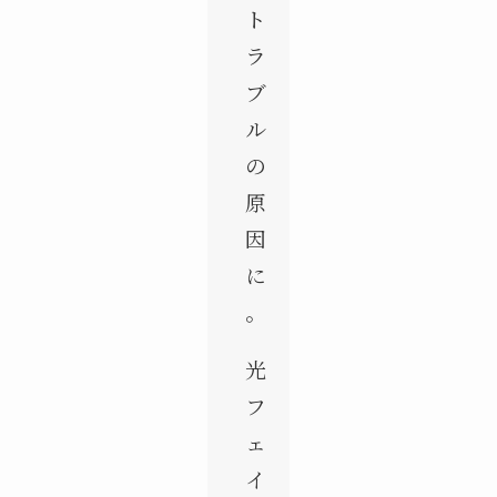
ト
ラ
ブ
ル
の
原
因
に
。
光
フ
ェ
イ