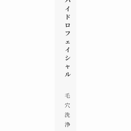
ハ
イ
ド
ロ
フ
ェ
イ
シ
ャ
ル
毛
穴
洗
浄