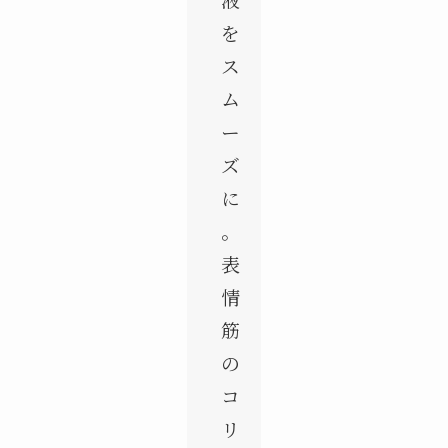
を
ス
ム
ー
ズ
に
。
表
情
筋
の
コ
リ