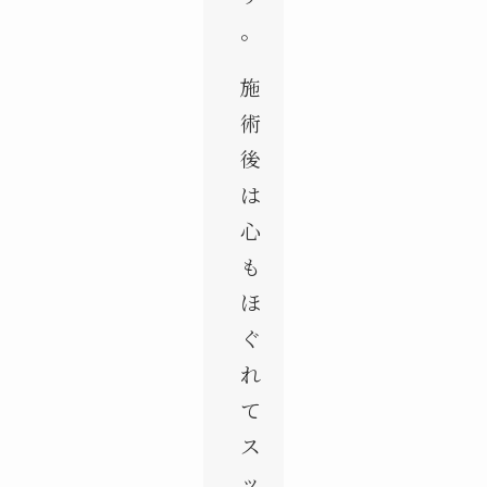
。
施
術
後
は
心
も
ほ
ぐ
れ
て
ス
ッ