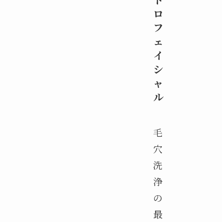
ロ
フ
ェ
イ
シ
ャ
ル
毛
穴
洗
浄
の
最