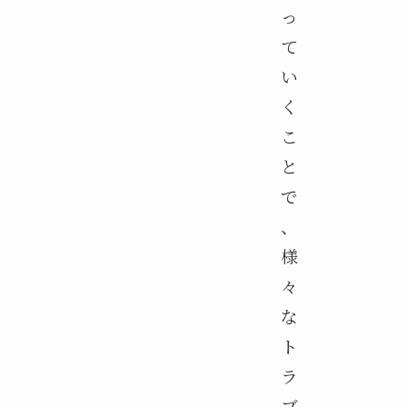
っ
て
い
く
こ
と
で
、
様
々
な
ト
ラ
ブ