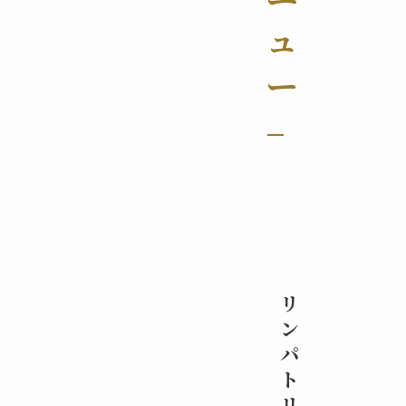
ュ
ー
–
リ
ン
パ
ト
リ