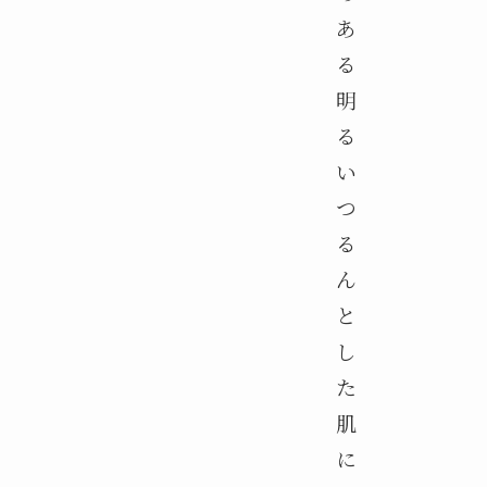
あ
る
明
る
い
つ
る
ん
と
し
た
肌
に