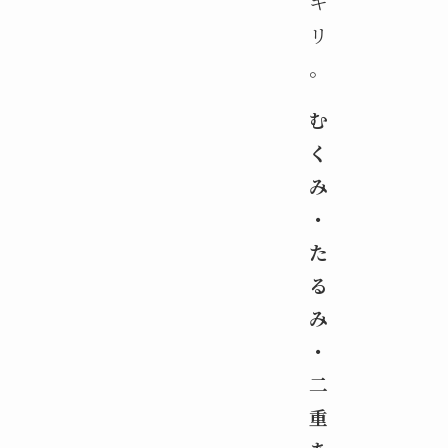
キ
リ
。
む
く
み
・
た
る
み
・
二
重