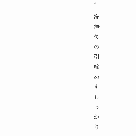
。
洗
浄
後
の
引
締
め
も
し
っ
か
り