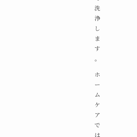
洗
浄
し
ま
す
。
ホ
ー
ム
ケ
ア
で
は