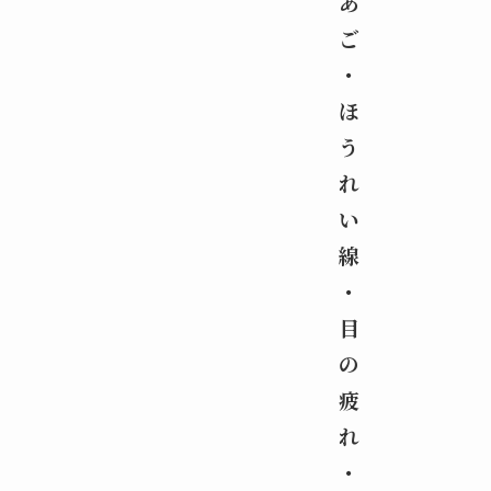
あ
ご
・
ほ
う
れ
い
線
・
目
の
疲
れ
・