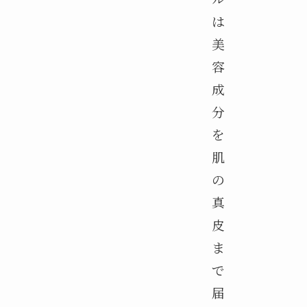
は
美
容
成
分
を
肌
の
真
皮
ま
で
届