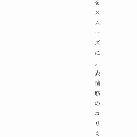
を
ス
ム
ー
ズ
に
。
表
情
筋
の
コ
リ
も