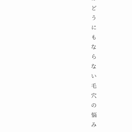
ど
う
に
も
な
ら
な
い
毛
穴
の
悩
み