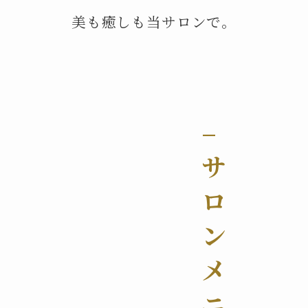
美も癒しも当サロンで。
–
サ
ロ
ン
メ
ニ