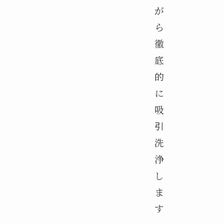
が
ら
徹
底
的
に
吸
引
洗
浄
し
ま
す