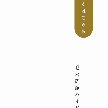
く
は
こ
ち
ら
毛
穴
洗
浄
ハ
イ
ド