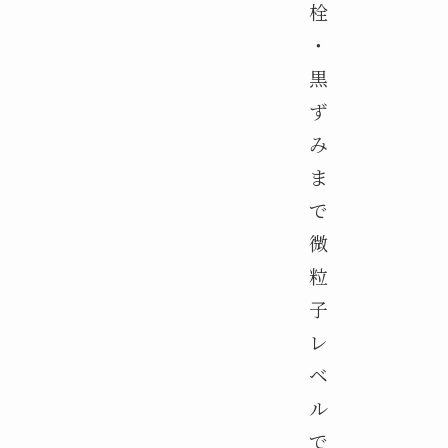
栓
・
黒
ず
み
ま
で
微
粒
子
レ
ベ
ル
で