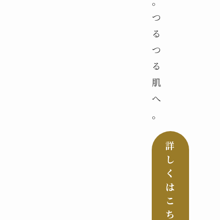
。
つ
る
つ
る
肌
へ
。
詳
し
く
は
こ
ち