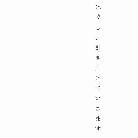
ほ
ぐ
し
、
引
き
上
げ
て
い
き
ま
す