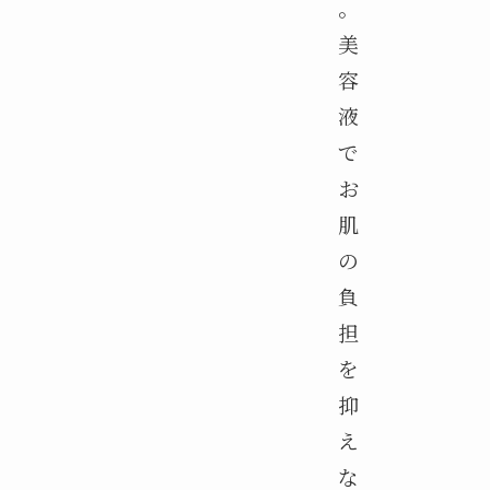
。
美
容
液
で
お
肌
の
負
担
を
抑
え
な