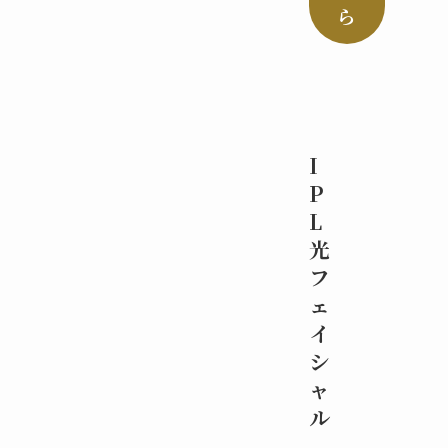
ら
I
P
L
光
フ
ェ
イ
シ
ャ
ル