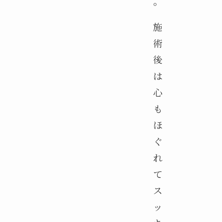
。
施
術
後
は
心
も
ほ
ぐ
れ
て
ス
ッ