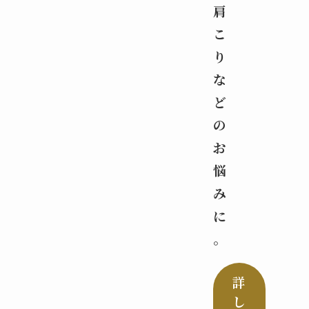
肩
こ
り
な
ど
の
お
悩
み
に
。
詳
し