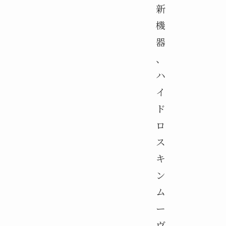
新
機
器
、
ハ
イ
ド
ロ
ス
キ
ン
ム
ー
ヴ