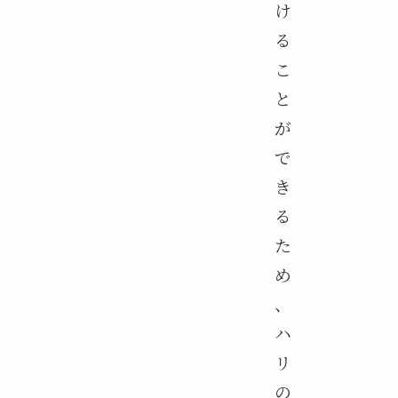
け
る
こ
と
が
で
き
る
た
め
、
ハ
リ
の