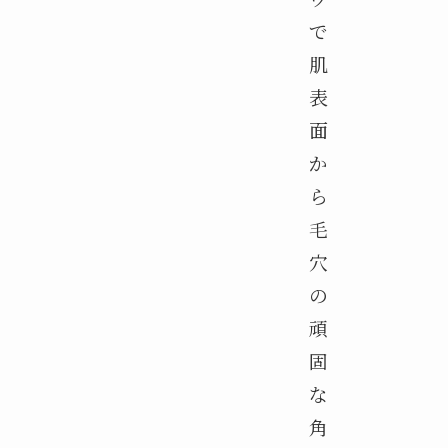
で
肌
表
面
か
ら
毛
穴
の
頑
固
な
角