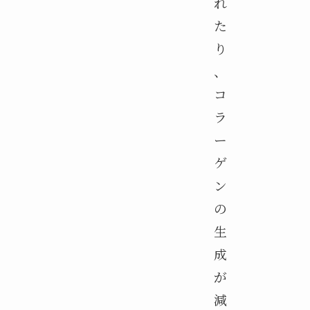
れ
た
り
、
コ
ラ
ー
ゲ
ン
の
生
成
が
減