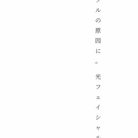
ル
の
原
因
に
。
光
フ
ェ
イ
シ
ャ
ル