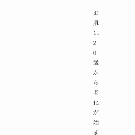
お
肌
は
2
0
歳
か
ら
老
化
が
始
ま