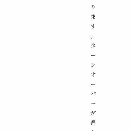
り
ま
す
。
タ
ー
ン
オ
ー
バ
ー
が
遅