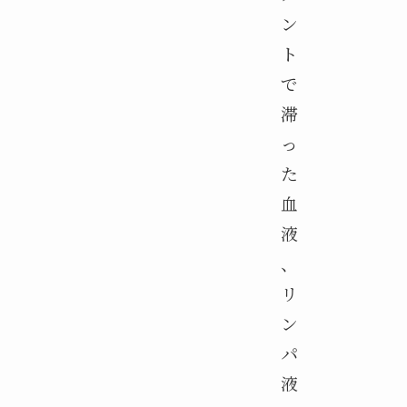
ン
ト
で
滞
っ
た
血
液
、
リ
ン
パ
液