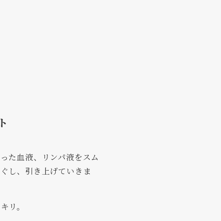
ト
滞った血液、リンパ液をスム
ほぐし、引き上げていきま
ッキリ。